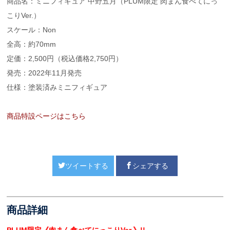
商品名：ミニフィギュア 中野五月（PLUM限定 肉まん食べてにっ
こりVer.）
スケール：Non
全高：約70mm
定価：2,500円（税込価格2,750円）
発売：2022年11月発売
仕様：塗装済みミニフィギュア
商品特設ページはこちら
ツイートする
シェアする
商品詳細
PLUM限定《肉まん食べてにっこりVer.》!!