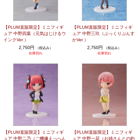
【PLUM直販限定】ミニフィギ
【PLUM直販限定】ミニフィギ
ュア 中野四葉（元気はじけるウ
ュア 中野三玖（ぷっくりぷんす
インクVer.）
かVer.）
2,750円
2,750円
（税込み）
（税込み）
在庫切れ
在庫切れ
【PLUM直販限定】ミニフィギ
【PLUM直販限定】ミニフィギ
ュア 中野二乃（ご機嫌えっへん
ュア 中野一花（お姉さんとの約