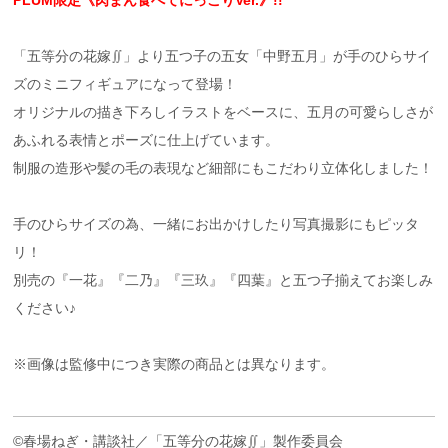
「五等分の花嫁∬」より五つ子の五女「中野五月」が手のひらサイ
ズのミニフィギュアになって登場！
オリジナルの描き下ろしイラストをベースに、五月の可愛らしさが
あふれる表情とポーズに仕上げています。
制服の造形や髪の毛の表現など細部にもこだわり立体化しました！
手のひらサイズの為、一緒にお出かけしたり写真撮影にもピッタ
リ！
別売の『一花』『二乃』『三玖』『四葉』と五つ子揃えてお楽しみ
ください♪
※画像は監修中につき実際の商品とは異なります。
©春場ねぎ・講談社／「五等分の花嫁∬」製作委員会