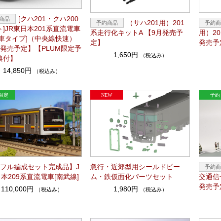
[クハ201・クハ200
（サハ201用）201
]JR東日本201系直流電車
系走行化キットA 【9月発売予
用）2
期車タイプ]（中央線快速）
定】
発売予
月発売予定】【PLUM限定予
1,650円
（税込み）
典付】
14,850円
（税込み）
両フル編成セット完成品】J
急行・近郊型用シールドビー
本209系直流電車[南武線]
ム・鉄仮面化パーツセット
交通信
発売予
110,000円
1,980円
（税込み）
（税込み）