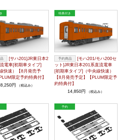
[サハ201]JR東日本2
[モハ201/モハ200セ
直流電車[初期車タイプ]
ット]JR東日本201系直流電車
線快速）【8月発売予
[初期車タイプ]（中央線快速）
PLUM限定予約特典付】
【8月発売予定】【PLUM限定予
約特典付】
8,250円
（税込み）
14,850円
（税込み）