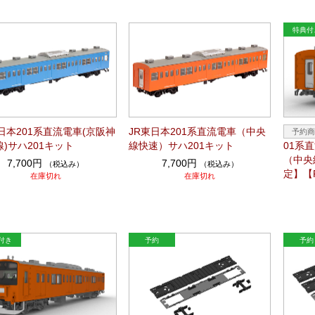
日本201系直流電車(京阪神
JR東日本201系直流電車（中央
)サハ201キット
線快速）サハ201キット
01系
（中央
7,700円
7,700円
（税込み）
（税込み）
定】【
在庫切れ
在庫切れ