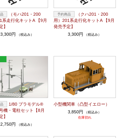
（モハ201・200
（クハ201・200
01系走行化キットA 【9月
用）201系走行化キットA 【9月
定】
発売予定】
3,300円
3,300円
（税込み）
（税込み）
1/80 プラモデル®
小型機関車（凸型イエロー）
号機・電柱セット【8月
3,850円
（税込み）
定】
在庫切れ
2,750円
（税込み）