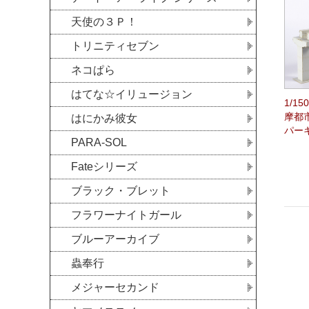
天使の３Ｐ！
トリニティセブン
ネコぱら
はてな☆イリュージョン
1/1
摩都市
はにかみ彼女
パー
PARA-SOL
Fateシリーズ
ブラック・ブレット
フラワーナイトガール
ブルーアーカイブ
蟲奉行
メジャーセカンド