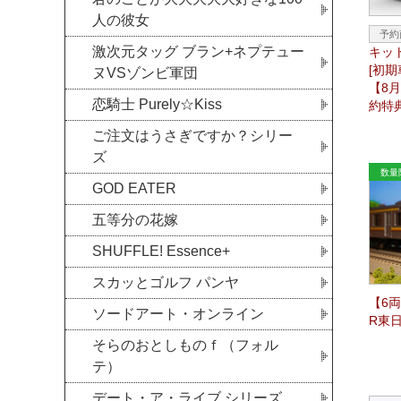
人の彼女
激次元タッグ ブラン+ネプテュー
キット
[初
ヌVSゾンビ軍団
【8
恋騎士 Purely☆Kiss
約特
ご注文はうさぎですか？シリー
ズ
GOD EATER
五等分の花嫁
SHUFFLE! Essence+
スカッとゴルフ パンヤ
【6
ソードアート・オンライン
R東日
そらのおとしものｆ（フォル
テ）
デート・ア・ライブ シリーズ