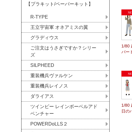
【プラキット/ペーパーキット】
R-TYPE
王立宇宙軍 オネアミスの翼
グラディウス
1/8
ご注文はうさぎですか？シリー
パー
ズ
SILPHEED
重装機兵ヴァルケン
重装機兵レイノス
ダライアス
1/8
ツインビー レインボーベルアド
日の
ベンチャー
POWERDoLLS２