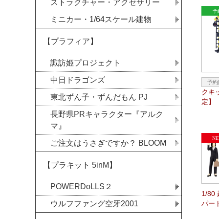
ストラクチャー・アクセサリー
ミニカー・1/64スケール建物
【プラフィア】
諏訪姫プロジェクト
中日ドラゴンズ
クキ
東北ずん子・ずんだもん PJ
定】
長野県PRキャラクター『アルク
マ』
ご注文はうさぎですか？ BLOOM
【プラキット 5inM】
POWERDoLLS２
1/8
パー
ウルフファング空牙2001