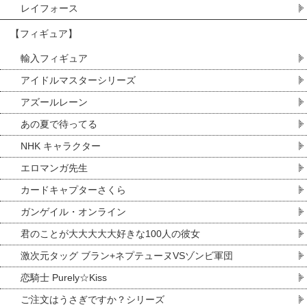
レイフォース
【フィギュア】
輸入フィギュア
アイドルマスターシリーズ
アズールレーン
あの夏で待ってる
NHK キャラクター
エロマンガ先生
カードキャプターさくら
ガンゲイル・オンライン
君のことが大大大大大好きな100人の彼女
激次元タッグ ブラン+ネプテューヌVSゾンビ軍団
恋騎士 Purely☆Kiss
ご注文はうさぎですか？シリーズ