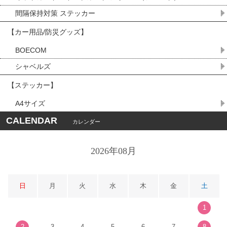
間隔保持対策 ステッカー
【カー用品/防災グッズ】
BOECOM
シャベルズ
【ステッカー】
A4サイズ
CALENDAR
カレンダー
2026年08月
日
月
火
水
木
金
土
1
2
3
4
5
6
7
8