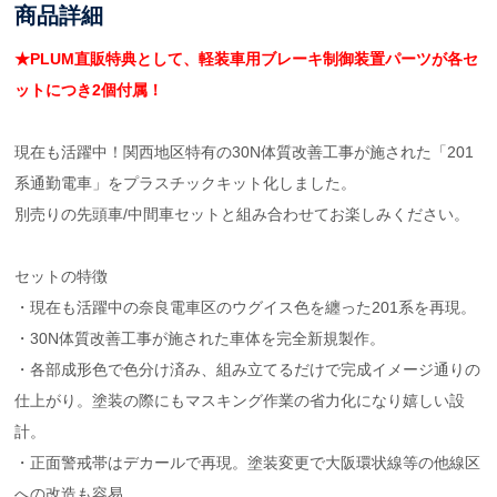
商品詳細
★PLUM直販特典として、軽装車用ブレーキ制御装置パーツが各セ
ットにつき2個付属！
現在も活躍中！関西地区特有の30N体質改善工事が施された「201
系通勤電車」をプラスチックキット化しました。
別売りの先頭車/中間車セットと組み合わせてお楽しみください。
セットの特徴
・現在も活躍中の奈良電車区のウグイス色を纏った201系を再現。
・30N体質改善工事が施された車体を完全新規製作。
・各部成形色で色分け済み、組み立てるだけで完成イメージ通りの
仕上がり。塗装の際にもマスキング作業の省力化になり嬉しい設
計。
・正面警戒帯はデカールで再現。塗装変更で大阪環状線等の他線区
への改造も容易。