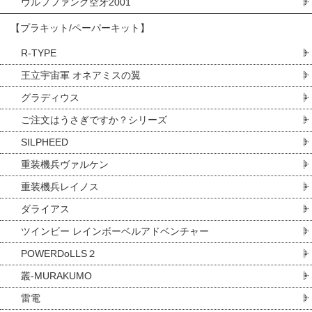
ウルフファング空牙2001
【プラキット/ペーパーキット】
R-TYPE
王立宇宙軍 オネアミスの翼
グラディウス
ご注文はうさぎですか？シリーズ
SILPHEED
重装機兵ヴァルケン
重装機兵レイノス
ダライアス
ツインビー レインボーベルアドベンチャー
POWERDoLLS２
叢-MURAKUMO
雷電