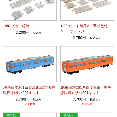
1/80 ピット線路
1/80 ピット線路A（警戒色付
き） [オレンジ]
2,200円
（税込み）
2,750円
（税込み）
JR西日本201系直流電車(京阪神
JR東日本201系直流電車（中央
緩行線)サハ201キット
線快速）サハ201キット
7,700円
7,700円
（税込み）
（税込み）
在庫切れ
在庫切れ