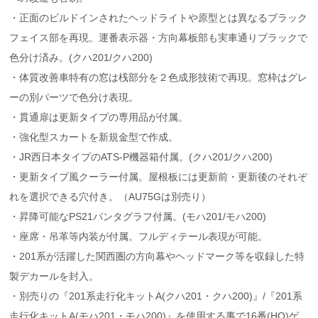
・正面のビルドインされたヘッドライトや原型とは異なるブラック
フェイス部を再現。運番表示器・方向幕板部も実車通りブラックで
色分け済み。(クハ201/クハ200)
・体質改善車特有の窓は桟部分を２色成形技術で再現。窓枠はグレ
ーの別パーツで色分け表現。
・貫通扉は更新タイプの専用品が付属。
・強化型スカートを新規金型で作成。
・JR西日本タイプのATS-P機器箱付属。(クハ201/クハ200)
・更新タイプ風クーラー付属。屋根板には更新前・更新後のそれぞ
れを選択できる穴付き。（AU75Gは別売り）
・昇降可能なPS21パンタグラフ付属。(モハ201/モハ200)
・座席・吊革等内装が付属。フルディテール表現が可能。
・201系が活躍した関西圏の方向幕やヘッドマーク等を収録した特
製デカールを封入。
・別売りの『201系走行化キットA(クハ201・クハ200)』/『201系
走行化キットA(モハ201・モハ200)』を使用する事で16番(HO)ゲ