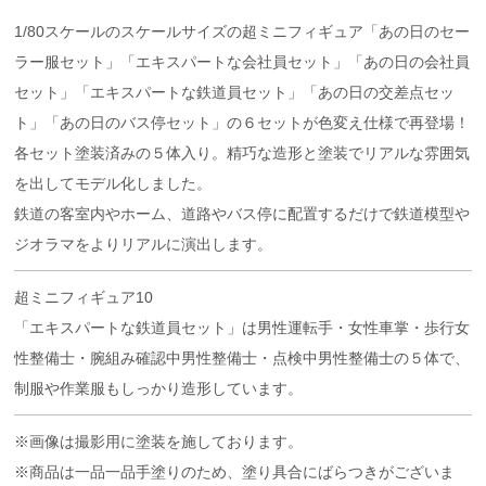
1/80スケールのスケールサイズの超ミニフィギュア「あの日のセー
ラー服セット」「エキスパートな会社員セット」「あの日の会社員
セット」「エキスパートな鉄道員セット」「あの日の交差点セッ
ト」「あの日のバス停セット」の６セットが色変え仕様で再登場！
各セット塗装済みの５体入り。精巧な造形と塗装でリアルな雰囲気
を出してモデル化しました。
鉄道の客室内やホーム、道路やバス停に配置するだけで鉄道模型や
ジオラマをよりリアルに演出します。
超ミニフィギュア10
「エキスパートな鉄道員セット」は男性運転手・女性車掌・歩行女
性整備士・腕組み確認中男性整備士・点検中男性整備士の５体で、
制服や作業服もしっかり造形しています。
※画像は撮影用に塗装を施しております。
※商品は一品一品手塗りのため、塗り具合にばらつきがございま