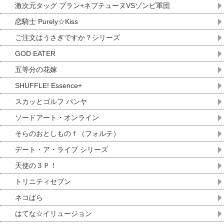
激次元タッグ ブラン+ネプテューヌVSゾンビ軍団
恋騎士 Purely☆Kiss
ご注文はうさぎですか？シリーズ
GOD EATER
五等分の花嫁
SHUFFLE! Essence+
スカッとゴルフ パンヤ
ソードアート・オンライン
そらのおとしものｆ（フォルテ）
デート・ア・ライブ シリーズ
天使の３Ｐ！
トリニティセブン
ネコぱら
はてな☆イリュージョン