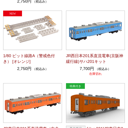
2,750円
（税込み）
1/80 ピット線路A（警戒色付
JR西日本201系直流電車(京阪神
き） [オレンジ]
緩行線)サハ201キット
2,750円
7,700円
（税込み）
（税込み）
在庫切れ