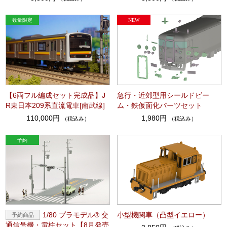
【6両フル編成セット完成品】J
急行・近郊型用シールドビー
R東日本209系直流電車[南武線]
ム・鉄仮面化パーツセット
110,000円
1,980円
（税込み）
（税込み）
1/80 プラモデル® 交
小型機関車（凸型イエロー）
通信号機・電柱セット【8月発売