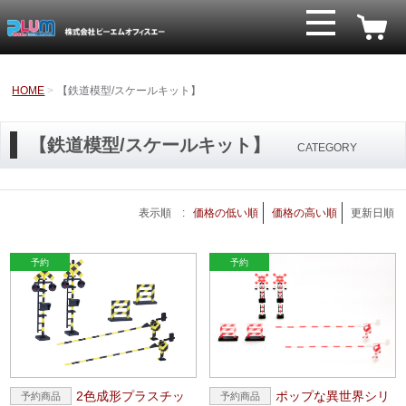
HOME
【鉄道模型/スケールキット】
【鉄道模型/スケールキット】
CATEGORY
表示順 :
価格の低い順
価格の高い順
更新日順
2色成形プラスチッ
ポップな異世界シリ