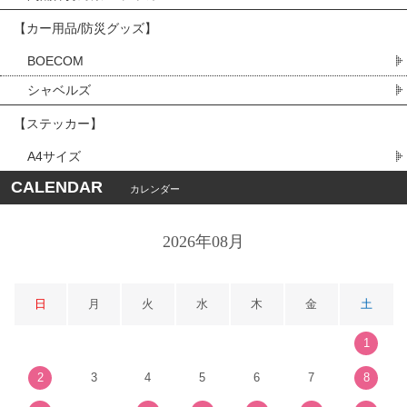
【カー用品/防災グッズ】
BOECOM
シャベルズ
【ステッカー】
A4サイズ
CALENDAR
カレンダー
2026年08月
日
月
火
水
木
金
土
1
2
3
4
5
6
7
8