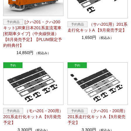
[クハ201・クハ200
（サハ201用）201系
キット]JR東日本201系直流電車
走行化キットA 【9月発売予定】
[初期車タイプ]（中央線快速）
1,650円
（税込み）
【8月発売予定】【PLUM限定予
約特典付】
14,850円
（税込み）
（モハ201・200用）
（クハ201・200用）
201系走行化キットA 【9月発売
201系走行化キットA 【9月発売
予定】
予定】
3,300円
3,300円
（税込み）
（税込み）