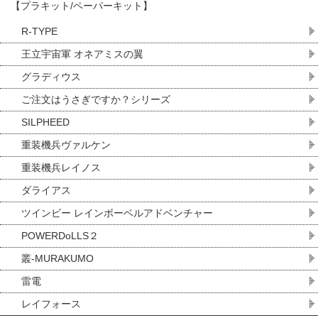
【プラキット/ペーパーキット】
R-TYPE
王立宇宙軍 オネアミスの翼
グラディウス
ご注文はうさぎですか？シリーズ
SILPHEED
重装機兵ヴァルケン
重装機兵レイノス
ダライアス
ツインビー レインボーベルアドベンチャー
POWERDoLLS２
叢-MURAKUMO
雷電
レイフォース