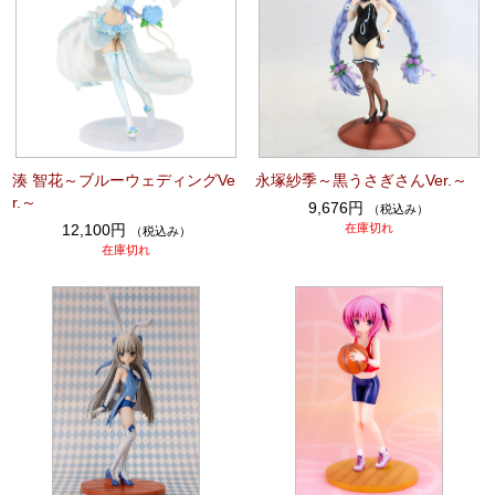
湊 智花～ブルーウェディングVe
永塚紗季～黒うさぎさんVer.～
r.～
9,676円
（税込み）
12,100円
在庫切れ
（税込み）
在庫切れ