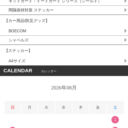
キットガード・イートガード シリーズ（シールド）
間隔保持対策 ステッカー
【カー用品/防災グッズ】
BOECOM
シャベルズ
【ステッカー】
A4サイズ
CALENDAR
カレンダー
2026年08月
日
月
火
水
木
金
土
1