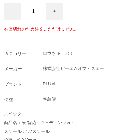
-
+
在庫切れのため注文いただけません。
ロウきゅーぶ！
カテゴリー
株式会社ピーエムオフィスエー
メーカー
PLUM
ブランド
宅急便
便種
スペック
商品名：湊 智花～ウェディングVer.～
スケール：1/7スケール
全高：約240mm