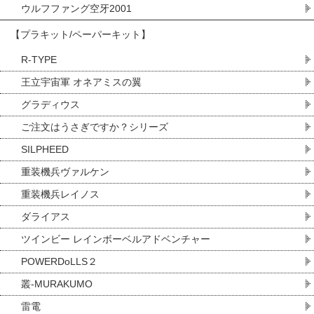
ウルフファング空牙2001
【プラキット/ペーパーキット】
R-TYPE
王立宇宙軍 オネアミスの翼
グラディウス
ご注文はうさぎですか？シリーズ
SILPHEED
重装機兵ヴァルケン
重装機兵レイノス
ダライアス
ツインビー レインボーベルアドベンチャー
POWERDoLLS２
叢-MURAKUMO
雷電