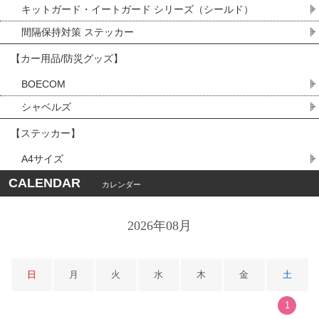
キットガード・イートガード シリーズ（シールド）
間隔保持対策 ステッカー
【カー用品/防災グッズ】
BOECOM
シャベルズ
【ステッカー】
A4サイズ
CALENDAR
カレンダー
2026年08月
日
月
火
水
木
金
土
1