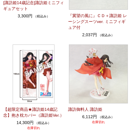
[諏訪姫14歳記念]諏訪姫ミニフィ
ギュアセット
『冀望の風に』ＣＤ＋諏訪姫 レ
3,300円
（税込み）
ーシングスーツver. ミニフィギ
ュア付
2,037円
（税込み）
【超限定商品★諏訪姫14歳記
諏訪御料人 諏訪姫
念】抱き枕カバー（諏訪姫Ver.）
6,112円
（税込み）
14,300円
在庫切れ
（税込み）
在庫切れ