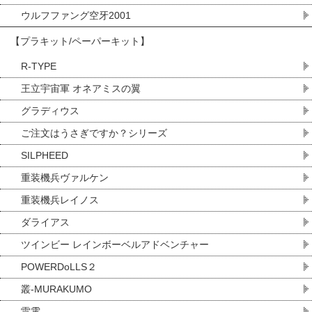
ウルフファング空牙2001
【プラキット/ペーパーキット】
R-TYPE
王立宇宙軍 オネアミスの翼
グラディウス
ご注文はうさぎですか？シリーズ
SILPHEED
重装機兵ヴァルケン
重装機兵レイノス
ダライアス
ツインビー レインボーベルアドベンチャー
POWERDoLLS２
叢-MURAKUMO
雷電