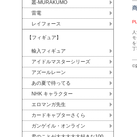
叢-MURAKUMO
雷電
P
レイフォース
人
【フィギュア】
モ
を
丁
輸入フィギュア
アイドルマスターシリーズ
©
アズールレーン
あの夏で待ってる
NHK キャラクター
エロマンガ先生
カードキャプターさくら
ガンゲイル・オンライン
君のことが大大大大大好きな100