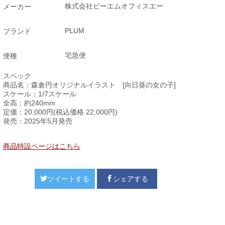
株式会社ピーエムオフィスエー
メーカー
PLUM
ブランド
宅急便
便種
スペック
商品名：森倉円オリジナルイラスト [向日葵の女の子]
スケール：1/7スケール
全高：約240mm
定価：20,000円(税込価格 22,000円)
発売：2025年5月発売
商品特設ページはこちら
ツイートする
シェアする