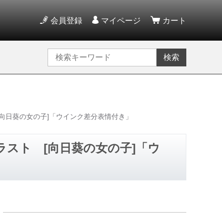
会員登録
マイページ
カート
検索
[向日葵の女の子]「ウインク差分表情付き」
ラスト [向日葵の女の子]「ウ