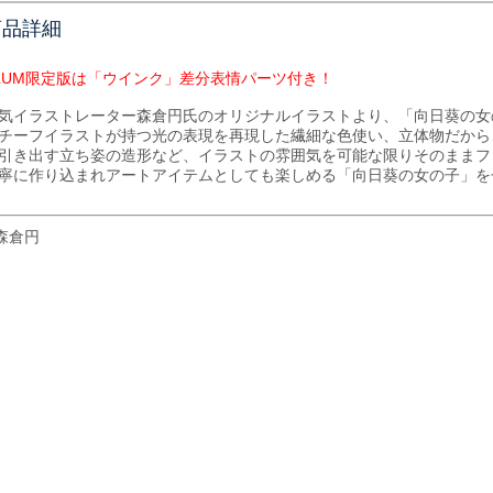
商品詳細
LUM限定版は「ウインク」差分表情パーツ付き！
気イラストレーター森倉円氏のオリジナルイラストより、「向日葵の女の
チーフイラストが持つ光の表現を再現した繊細な色使い、立体物だから
引き出す立ち姿の造形など、イラストの雰囲気を可能な限りそのままフ
寧に作り込まれアートアイテムとしても楽しめる「向日葵の女の子」を
森倉円