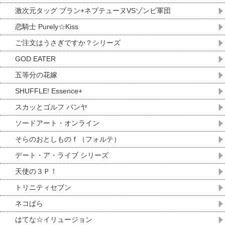
激次元タッグ ブラン+ネプテューヌVSゾンビ軍団
恋騎士 Purely☆Kiss
ご注文はうさぎですか？シリーズ
GOD EATER
五等分の花嫁
SHUFFLE! Essence+
スカッとゴルフ パンヤ
ソードアート・オンライン
そらのおとしものｆ（フォルテ）
デート・ア・ライブ シリーズ
天使の３Ｐ！
トリニティセブン
ネコぱら
はてな☆イリュージョン