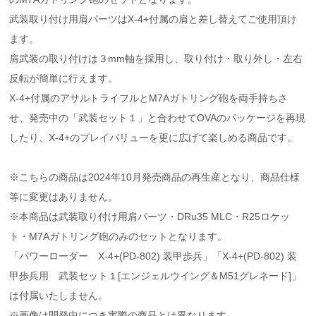
武装取り付け用肩パーツはX-4+付属の肩と差し替えてご使用頂け
ます。
肩武装の取り付けは３mm軸を採用し、取り付け・取り外し・左右
反転が簡単に行えます。
X-4+付属のアサルトライフルとM7Aガトリング砲を両手持ちさ
せ、発売中の「武装セット１」と合わせてOVAのパッケージを再現
したり、X-4+のプレイバリューを更に広げて楽しめる商品です。
※こちらの商品は2024年10月発売商品の再生産となり、商品仕様
等に変更はありません。
※本商品は武装取り付け用肩パーツ・DRu35 MLC・R25ロケッ
ト・M7Aガトリング砲のみのセットとなります。
「パワーローダー X-4+(PD-802) 装甲歩兵」「X-4+(PD-802) 装
甲歩兵用 武装セット１[エンジェルウイング＆M51グレネード]」
は付属いたしません。
※画像は開発中につき実際の商品とは異なります。