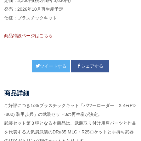
定価：3,300円(税込価格 3,630円)
発売：2026年10月再生産予定
仕様：プラスチックキット
商品特設ページはこちら
ツイートする
シェアする
商品詳細
ご好評につき1/35プラスチックキット「パワーローダー X-4+(PD
-802) 装甲歩兵」の武装セット3の再生産が決定。
武装セット第３弾となる本商品は、武装取り付け用肩パーツと作品
を代表する人気肩武装のDRu35 MLC・R25ロケットと手持ち武器
のM7Aガトリング砲のセットとなります。