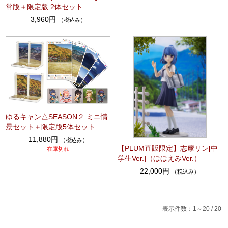
常版＋限定版 2体セット
3,960円
（税込み）
ゆるキャン△SEASON２ ミニ情
景セット＋限定版5体セット
11,880円
（税込み）
【PLUM直販限定】志摩リン[中
在庫切れ
学生Ver.]（ほほえみVer.）
22,000円
（税込み）
表示件数：1～20 / 20