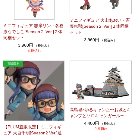
ミニフィギュア 犬山あおい・斉
ミニフィギュア 志摩リン・各務
藤恵那[Season２ Ver.]２体同梱
原なでしこ[Season２ Ver.]２体
セット
同梱セット
3,960円
（税込み）
3,960円
（税込み）
在庫切れ
高島城×ゆるキャン△〜お城とキ
ャンプとソロキャンガール〜
4,400円
（税込み）
【PLUM直販限定】ミニフィギ
在庫切れ
ュア 大垣千明[Season2 Ver.]通