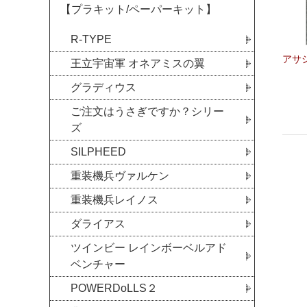
【プラキット/ペーパーキット】
R-TYPE
アサ
王立宇宙軍 オネアミスの翼
グラディウス
ご注文はうさぎですか？シリー
ズ
SILPHEED
重装機兵ヴァルケン
重装機兵レイノス
ダライアス
ツインビー レインボーベルアド
ベンチャー
POWERDoLLS２