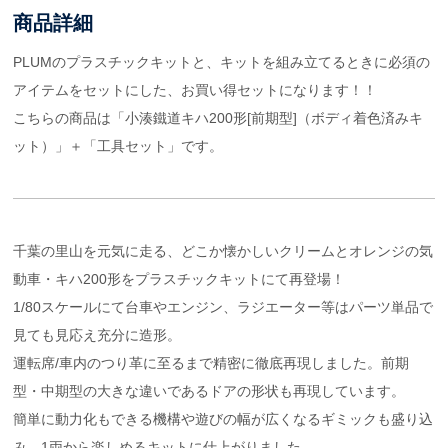
商品詳細
PLUMのプラスチックキットと、キットを組み立てるときに必須の
アイテムをセットにした、お買い得セットになります！！
こちらの商品は「小湊鐵道キハ200形[前期型]（ボディ着色済みキ
ット）」＋「工具セット」です。
千葉の里山を元気に走る、どこか懐かしいクリームとオレンジの気
動車・キハ200形をプラスチックキットにて再登場！
1/80スケールにて台車やエンジン、ラジエーター等はパーツ単品で
見ても見応え充分に造形。
運転席/車内のつり革に至るまで精密に徹底再現しました。前期
型・中期型の大きな違いであるドアの形状も再現しています。
簡単に動力化もできる機構や遊びの幅が広くなるギミックも盛り込
み、1両から楽しめるキットに仕上がりました。