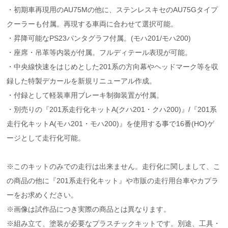
・初期車再現用のAU75Mの他に、ステンレスキセのAU75Gタイプ
クーラーも付属。再現する車両に合わせて選択可能。
・昇降可能なPS23パンタグラフ付属。(モハ201/モハ200)
・座席・吊革等内装が付属。フルディテール表現が可能。
・中央線快速をはじめとした201系の方向幕やヘッドマーク等を収
録した特製デカールを新規リニューアル作成。
・付録として軽装車用ブレーキ制御装置が付属。
・別売りの『201系走行化キットA(クハ201・クハ200)』/『201系
走行化キットA(モハ201・モハ200)』を使用する事で16番(HO)ゲ
ージとして走行化可能。
※このキットのみでの走行は出来ません。走行化に関しまして、こ
の商品の他に『201系走行化キット』や市販の走行用台車やカプラ
ーをお求めください。
※画像は試作品につき実際の商品とは異なります。
※組み立て、塗装が必要なプラスチックキットです。別途、工具・