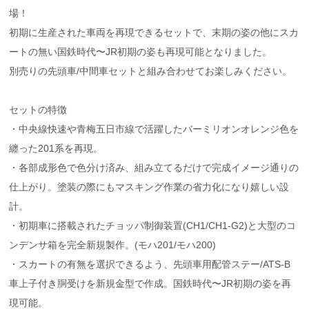
場！
初期に生産された車両を再現できるセットで、末期の姿の他にスカ
ートの無い国鉄時代〜JR初期の姿も再現可能となりました。
別売りの先頭車/中間車セットと組み合わせてお楽しみください。
セットの特徴
・中央線快速や青梅五日市線で活躍したバーミリオンオレンジ色を
纏った201系を再現。
・各部成形色で色分け済み、組み立てるだけで完成イメージ通りの
仕上がり。塗装の際にもマスキング作業の省力化になり嬉しい設
計。
・初期車に搭載されたチョッパ制御装置(CH1/CH1-G2)と大型のコ
ンデンサ箱を完全新規製作。(モハ201/モハ200)
・スカートの有無を選択できるよう、先頭車用配管ステー/ATS-B
車上子付き胴受けを新規金型で作成。国鉄時代〜JR初期の姿を再
現可能。