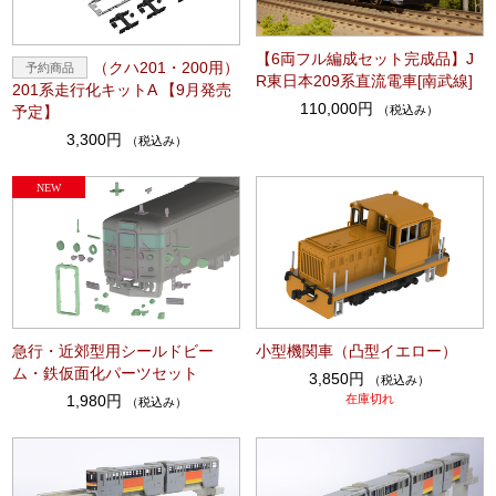
【6両フル編成セット完成品】J
（クハ201・200用）
R東日本209系直流電車[南武線]
201系走行化キットA 【9月発売
110,000円
（税込み）
予定】
3,300円
（税込み）
急行・近郊型用シールドビー
小型機関車（凸型イエロー）
ム・鉄仮面化パーツセット
3,850円
（税込み）
1,980円
在庫切れ
（税込み）