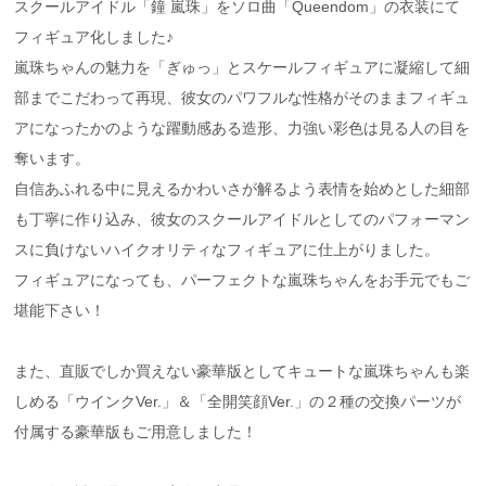
スクールアイドル「鐘 嵐珠」をソロ曲「Queendom」の衣装にて
フィギュア化しました♪
嵐珠ちゃんの魅力を「ぎゅっ」とスケールフィギュアに凝縮して細
部までこだわって再現、彼女のパワフルな性格がそのままフィギュ
アになったかのような躍動感ある造形、力強い彩色は見る人の目を
奪います。
自信あふれる中に見えるかわいさが解るよう表情を始めとした細部
も丁寧に作り込み、彼女のスクールアイドルとしてのパフォーマン
スに負けないハイクオリティなフィギュアに仕上がりました。
フィギュアになっても、パーフェクトな嵐珠ちゃんをお手元でもご
堪能下さい！
また、直販でしか買えない豪華版としてキュートな嵐珠ちゃんも楽
しめる「ウインクVer.」＆「全開笑顔Ver.」の２種の交換パーツが
付属する豪華版もご用意しました！