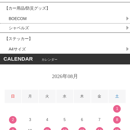
【カー用品/防災グッズ】
BOECOM
シャベルズ
【ステッカー】
A4サイズ
CALENDAR
カレンダー
2026年08月
日
月
火
水
木
金
土
1
2
3
4
5
6
7
8