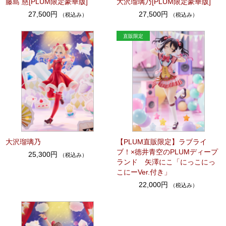
藤島 慈[PLUM限定豪華版]
大沢瑠璃乃[PLUM限定豪華版]
27,500円
27,500円
（税込み）
（税込み）
大沢瑠璃乃
【PLUM直販限定】ラブライ
ブ！×徳井青空のPLUMディープ
25,300円
（税込み）
ランド 矢澤にこ「にっこにっ
こにーVer.付き」
22,000円
（税込み）