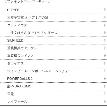
【プラキット/ペーパーキット】
R-TYPE
王立宇宙軍 オネアミスの翼
グラディウス
ご注文はうさぎですか？シリーズ
SILPHEED
重装機兵ヴァルケン
重装機兵レイノス
ダライアス
ツインビー レインボーベルアドベンチャー
POWERDoLLS２
叢-MURAKUMO
雷電
レイフォース