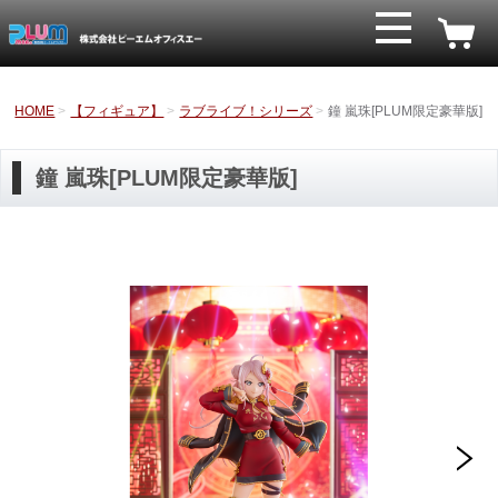
HOME
【フィギュア】
ラブライブ！シリーズ
鐘 嵐珠[PLUM限定豪華版]
鐘 嵐珠[PLUM限定豪華版]