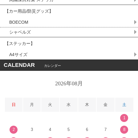
【カー用品/防災グッズ】
BOECOM
シャベルズ
【ステッカー】
A4サイズ
CALENDAR
カレンダー
2026年08月
日
月
火
水
木
金
土
1
2
3
4
5
6
7
8