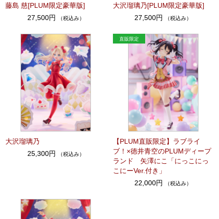
藤島 慈[PLUM限定豪華版]
大沢瑠璃乃[PLUM限定豪華版]
27,500円
27,500円
（税込み）
（税込み）
大沢瑠璃乃
【PLUM直販限定】ラブライ
ブ！×徳井青空のPLUMディープ
25,300円
（税込み）
ランド 矢澤にこ「にっこにっ
こにーVer.付き」
22,000円
（税込み）