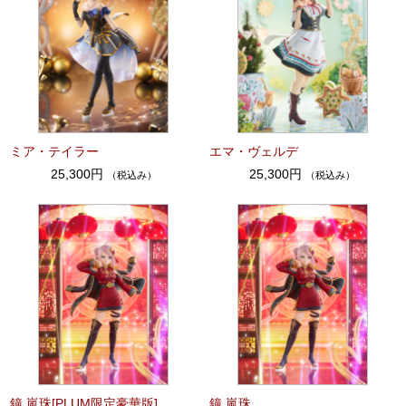
ミア・テイラー
エマ・ヴェルデ
25,300円
25,300円
（税込み）
（税込み）
鐘 嵐珠[PLUM限定豪華版]
鐘 嵐珠