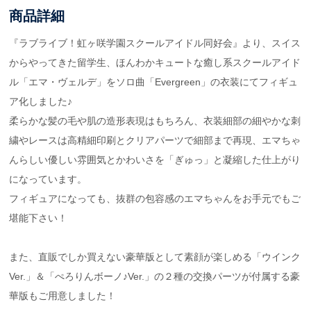
商品詳細
『ラブライブ！虹ヶ咲学園スクールアイドル同好会』より、スイス
からやってきた留学生、ほんわかキュートな癒し系スクールアイド
ル「エマ・ヴェルデ」をソロ曲「Evergreen」の衣装にてフィギュ
ア化しました♪
柔らかな髪の毛や肌の造形表現はもちろん、衣装細部の細やかな刺
繍やレースは高精細印刷とクリアパーツで細部まで再現、エマちゃ
んらしい優しい雰囲気とかわいさを「ぎゅっ」と凝縮した仕上がり
になっています。
フィギュアになっても、抜群の包容感のエマちゃんをお手元でもご
堪能下さい！
また、直販でしか買えない豪華版として素顔が楽しめる「ウインク
Ver.」＆「ぺろりんボーノ♪Ver.」の２種の交換パーツが付属する豪
華版もご用意しました！