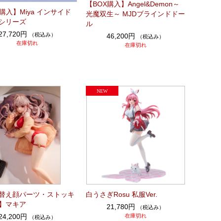
【BOX購入】Angel&Demon～
購入】Miya インサイド
光魔双生～ MJDブラインドドー
シリーズ
ル
27,720円
（税込み）
46,200円
（税込み）
在庫切れ
在庫切れ
替え顔パーツ・ストッキ
白うさぎRosu 私服Ver.
】マキア
21,780円
（税込み）
24,200円
在庫切れ
（税込み）