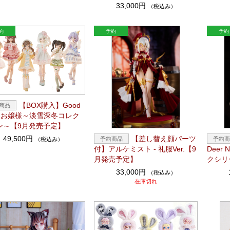
33,000円
（税込み）
【BOX購入】Good
ht お嬢様～淡雪深冬コレク
ン～【9月発売予定】
49,500円
【差し替え顔パーツ
（税込み）
付】アルケミスト - 礼服Ver.【9
Deer
月発売予定】
クシリ
33,000円
（税込み）
在庫切れ