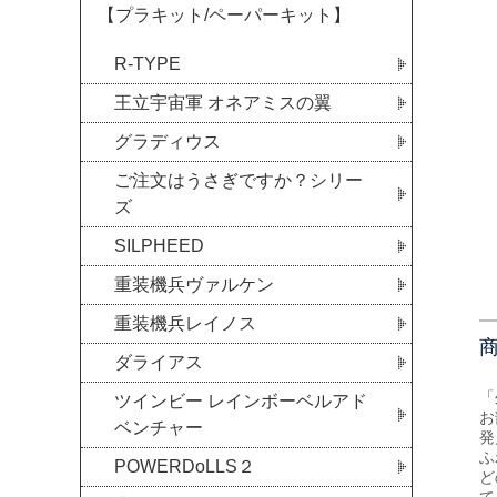
【プラキット/ペーパーキット】
R-TYPE
王立宇宙軍 オネアミスの翼
グラディウス
ご注文はうさぎですか？シリー
ズ
SILPHEED
重装機兵ヴァルケン
重装機兵レイノス
ダライアス
「
ツインビー レインボーベルアド
お
ベンチャー
発
ふ
POWERDoLLS２
ど