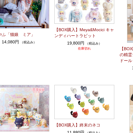
【BOX購入】Meya&Mocici キャ
やふ「猫娘 ミア」
ンディハートラビット
14,080円
（税込み）
19,800円
（税込み）
【BOX購
在庫切れ
の精霊
ドール
【BOX購入】終末のネコ
11,880円
（税込み）