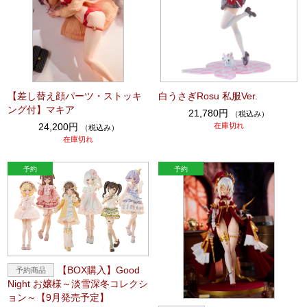
【差し替え顔パーツ・ストッキ
白うさぎRosu 私服Ver.
ング付】マキア
21,780円
（税込み）
24,200円
在庫切れ
（税込み）
在庫切れ
【BOX購入】Good
Night お嬢様～淡雪深冬コレクシ
ョン～【9月発売予定】