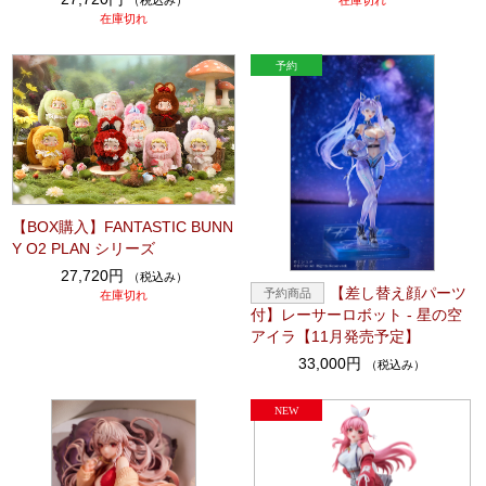
（税込み）
在庫切れ
在庫切れ
【BOX購入】FANTASTIC BUNN
Y O2 PLAN シリーズ
27,720円
（税込み）
【差し替え顔パーツ
在庫切れ
付】レーサーロボット - 星の空
アイラ【11月発売予定】
33,000円
（税込み）