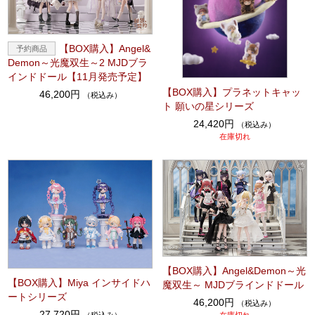
【BOX購入】Angel&
Demon～光魔双生～2 MJDブラ
インドドール【11月発売予定】
【BOX購入】プラネットキャッ
46,200円
（税込み）
ト 願いの星シリーズ
24,420円
（税込み）
在庫切れ
【BOX購入】Angel&Demon～光
【BOX購入】Miya インサイドハ
魔双生～ MJDブラインドドール
ートシリーズ
46,200円
（税込み）
27,720円