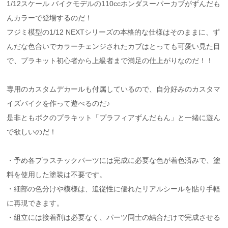
1/12スケール バイクモデルの110ccホンダスーパーカブがずんだも
んカラーで登場するのだ！
フジミ模型の1/12 NEXTシリーズの本格的な仕様はそのままに、ず
んだな色合いでカラーチェンジされたカブはとっても可愛い見た目
で、プラキット初心者から上級者まで満足の仕上がりなのだ！！
専用のカスタムデカールも付属しているので、自分好みのカスタマ
イズバイクを作って遊べるのだ♪
是非ともボクのプラキット「プラフィアずんだもん」と一緒に遊ん
で欲しいのだ！
・予め各プラスチックパーツには完成に必要な色が着色済みで、塗
料を使用した塗装は不要です。
・細部の色分けや模様は、追従性に優れたリアルシールを貼り手軽
に再現できます。
・組立には接着剤は必要なく、パーツ同士の結合だけで完成させる