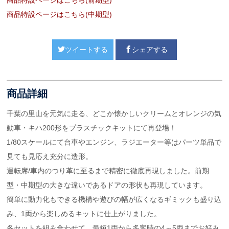
商品特設ページはこちら(中期型)
ツイートする
シェアする
商品詳細
千葉の里山を元気に走る、どこか懐かしいクリームとオレンジの気
動車・キハ200形をプラスチックキットにて再登場！
1/80スケールにて台車やエンジン、ラジエーター等はパーツ単品で
見ても見応え充分に造形。
運転席/車内のつり革に至るまで精密に徹底再現しました。前期
型・中期型の大きな違いであるドアの形状も再現しています。
簡単に動力化もできる機構や遊びの幅が広くなるギミックも盛り込
み、1両から楽しめるキットに仕上がりました。
各セットを組み合わせて、最短1両から多客時の4～5両までお好み