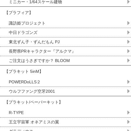
ミニカー・1/64スケール建物
【プラフィア】
諏訪姫プロジェクト
中日ドラゴンズ
東北ずん子・ずんだもん PJ
長野県PRキャラクター『アルクマ』
ご注文はうさぎですか？ BLOOM
【プラキット 5inM】
POWERDoLLS２
ウルフファング空牙2001
【プラキット/ペーパーキット】
R-TYPE
王立宇宙軍 オネアミスの翼