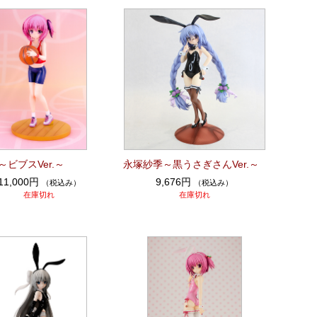
ビブスVer.～
永塚紗季～黒うさぎさんVer.～
11,000円
9,676円
（税込み）
（税込み）
在庫切れ
在庫切れ