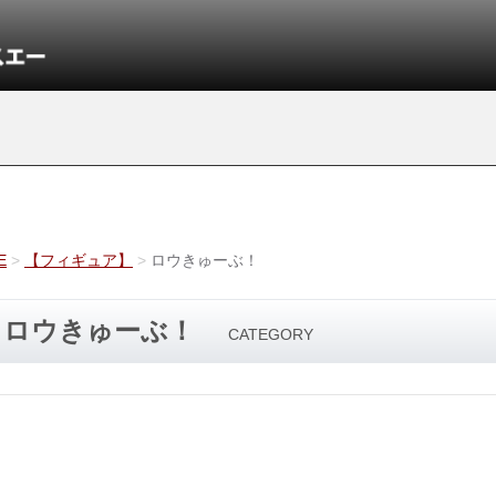
E
【フィギュア】
ロウきゅーぶ！
ロウきゅーぶ！
CATEGORY