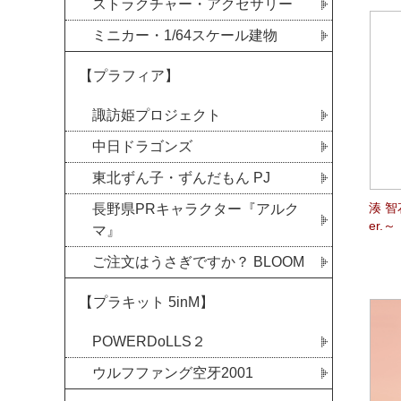
ストラクチャー・アクセサリー
ミニカー・1/64スケール建物
【プラフィア】
諏訪姫プロジェクト
中日ドラゴンズ
東北ずん子・ずんだもん PJ
湊 
長野県PRキャラクター『アルク
er.～
マ』
ご注文はうさぎですか？ BLOOM
【プラキット 5inM】
POWERDoLLS２
ウルフファング空牙2001