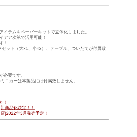
アイテムをペーパーキットで立体化しました。
アイデア次第で活用可能！
す！
セット（大×1、小×2）、テーブル、ついたてが付属致
が必要です。
画像のミニカーは本製品には付属致しません。
た！
]】商品化決定！！
]2022年3月発売予定！