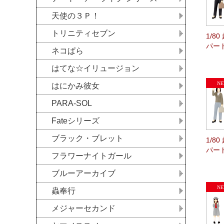
天使の３Ｐ！
トリニティセブン
1/8
パー
ネコぱら
はてな☆イリュージョン
はにかみ彼女
PARA-SOL
Fateシリーズ
ブラック・ブレット
1/8
パー
フラワーナイトガール
ブルーアーカイブ
蟲奉行
メジャーセカンド