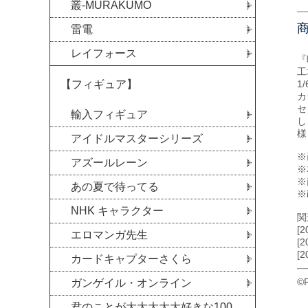
叢-MURAKUMO
雷電
レイフォース
『
工
【フィギュア】
1
カ
セ
輸入フィギュア
し
様
アイドルマスターシリーズ
※
アズールレーン
※
※
あの夏で待ってる
※
NHK キャラクター
関
[2
エロマンガ先生
[2
[2
カードキャプターさくら
©
ガンゲイル・オンライン
君のことが大大大大大好きな100