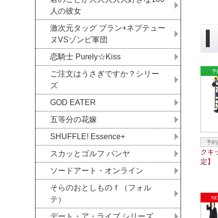
人の彼女
激次元タッグ ブラン+ネプテュー
ヌVSゾンビ軍団
恋騎士 Purely☆Kiss
ご注文はうさぎですか？シリー
ズ
GOD EATER
五等分の花嫁
SHUFFLE! Essence+
クキ
スカッとゴルフ パンヤ
定】
ソードアート・オンライン
そらのおとしものｆ（フォル
テ）
デート・ア・ライブ シリーズ