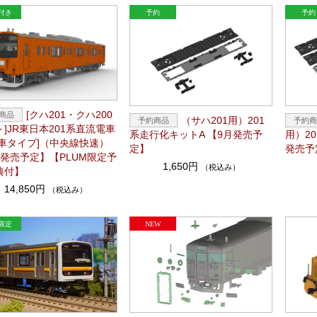
[クハ201・クハ200
（サハ201用）201
]JR東日本201系直流電車
系走行化キットA 【9月発売予
用）2
期車タイプ]（中央線快速）
定】
発売予
月発売予定】【PLUM限定予
1,650円
（税込み）
典付】
14,850円
（税込み）