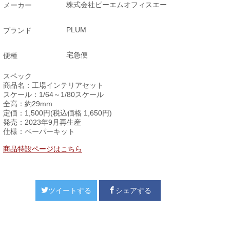
株式会社ピーエムオフィスエー
メーカー
PLUM
ブランド
宅急便
便種
スペック
商品名：工場インテリアセット
スケール：1/64～1/80スケール
全高：約29mm
定価：1,500円(税込価格 1,650円)
発売：2023年9月再生産
仕様：ペーパーキット
商品特設ページはこちら
ツイートする
シェアする