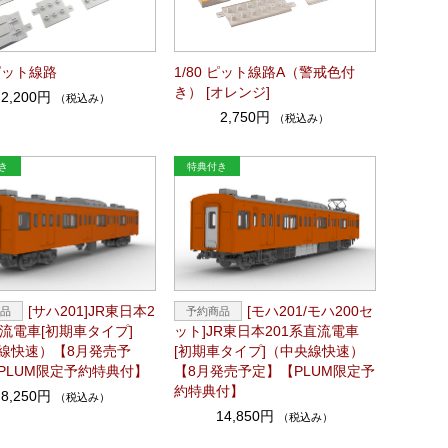
 ピット線路
1/80 ピット線路A（警戒色付
き） [オレンジ]
2,200円
（税込み）
2,750円
（税込み）
[サハ201]JR東日本2
[モハ201/モハ200セ
直流電車[初期車タイプ]
ット]JR東日本201系直流電車
線快速）【8月発売予
[初期車タイプ]（中央線快速）
PLUM限定予約特典付】
【8月発売予定】【PLUM限定予
約特典付】
8,250円
（税込み）
14,850円
（税込み）