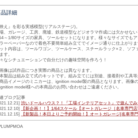
商品詳細
映え』を彩る実感模型(リアルステージ)。
場、ガレージ、工房、廃墟、鉄道模型などジオラマ作成には欠かせない
/64～1/80サイズの家具、ツールセットになります。様々なサイズでも
ラーペーパーなので着色不要簡単組み立てでイメージ通りに仕上がりま
ット内容は、ツールワゴン、ツールケース、スチールラック×２、ソファ
ます。
々なシチュエーションで自分だけの趣味空間を作ろう！
画像は試作品につき実際の商品とは異なります。
本製品は組み立て式のキットです。組み立てには別途、接着剤や工具等
商品イメージのミニカーは、ignition model製の商品となります。
ignition model様への本商品のお問い合わせはご遠慮ください。
連ブログ記事
021.12.21]
渋いドールハウス？！『工場インテリアセット』で遊んでみ
021.12.10]
【新企画！！】1/64スケール【オートガレージ［名車専門店
021.12.15]
【新製品！本日よりご予約開始！】オートガレージ[名車専門店
PLUMPMOA