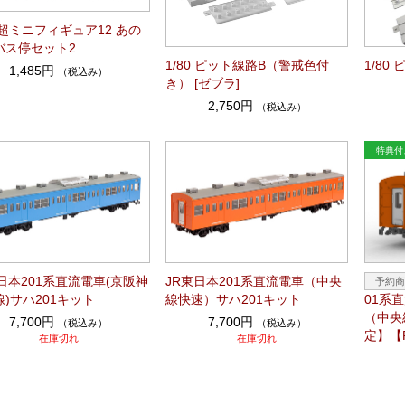
0 超ミニフィギュア12 あの
バス停セット2
1/80 ピット線路B（警戒色付
1/80
1,485円
（税込み）
き） [ゼブラ]
2,750円
（税込み）
日本201系直流電車(京阪神
JR東日本201系直流電車（中央
)サハ201キット
線快速）サハ201キット
01系
（中央
7,700円
7,700円
（税込み）
（税込み）
定】【
在庫切れ
在庫切れ