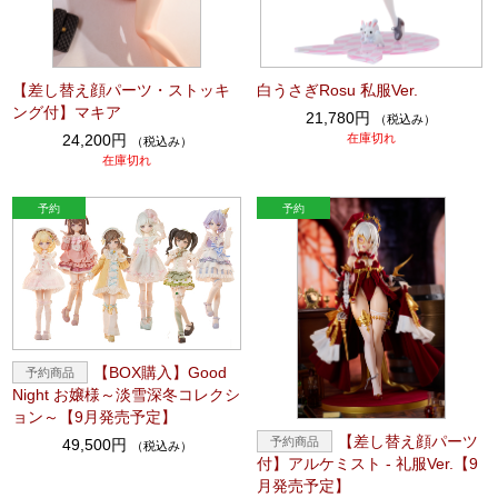
【差し替え顔パーツ・ストッキ
白うさぎRosu 私服Ver.
ング付】マキア
21,780円
（税込み）
24,200円
在庫切れ
（税込み）
在庫切れ
【BOX購入】Good
Night お嬢様～淡雪深冬コレクシ
ョン～【9月発売予定】
【差し替え顔パーツ
49,500円
（税込み）
付】アルケミスト - 礼服Ver.【9
月発売予定】