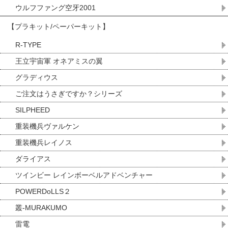
ウルフファング空牙2001
【プラキット/ペーパーキット】
R-TYPE
王立宇宙軍 オネアミスの翼
グラディウス
ご注文はうさぎですか？シリーズ
SILPHEED
重装機兵ヴァルケン
重装機兵レイノス
ダライアス
ツインビー レインボーベルアドベンチャー
POWERDoLLS２
叢-MURAKUMO
雷電