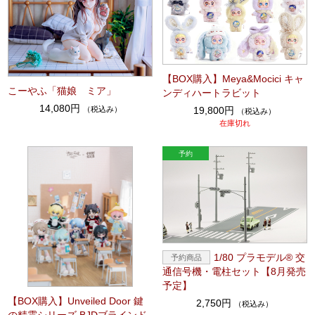
【BOX購入】Meya&Mocici キャ
こーやふ「猫娘 ミア」
ンディハートラビット
14,080円
（税込み）
19,800円
（税込み）
在庫切れ
1/80 プラモデル® 交
通信号機・電柱セット【8月発売
予定】
【BOX購入】Unveiled Door 鍵
2,750円
（税込み）
の精霊シリーズ BJDブラインド