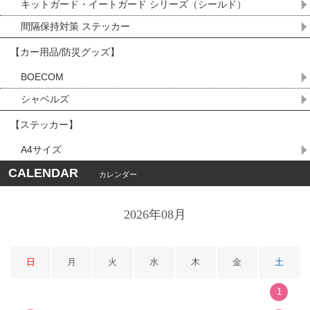
キットガード・イートガード シリーズ（シールド）
間隔保持対策 ステッカー
【カー用品/防災グッズ】
BOECOM
シャベルズ
【ステッカー】
A4サイズ
CALENDAR
カレンダー
2026年08月
日
月
火
水
木
金
土
1