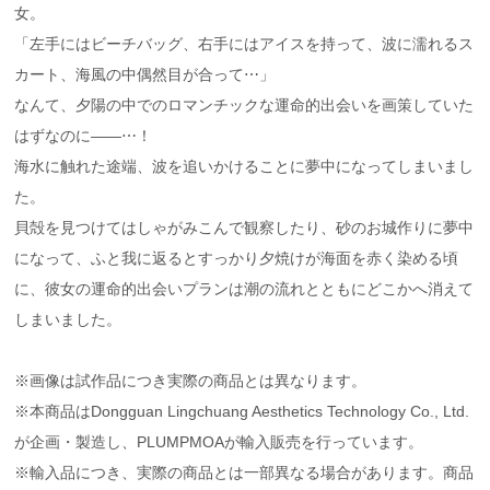
女。
「左手にはビーチバッグ、右手にはアイスを持って、波に濡れるス
カート、海風の中偶然目が合って⋯」
なんて、夕陽の中でのロマンチックな運命的出会いを画策していた
はずなのに――⋯！
海水に触れた途端、波を追いかけることに夢中になってしまいまし
た。
貝殻を見つけてはしゃがみこんで観察したり、砂のお城作りに夢中
になって、ふと我に返るとすっかり夕焼けが海面を赤く染める頃
に、彼女の運命的出会いプランは潮の流れとともにどこかへ消えて
しまいました。
※画像は試作品につき実際の商品とは異なります。
※本商品はDongguan Lingchuang Aesthetics Technology Co., Ltd.
が企画・製造し、PLUMPMOAが輸入販売を行っています。
※輸入品につき、実際の商品とは一部異なる場合があります。商品