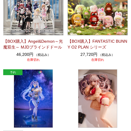
【BOX購入】Angel&Demon～光
【BOX購入】FANTASTIC BUNN
魔双生～ MJDブラインドドール
Y O2 PLAN シリーズ
46,200円
27,720円
（税込み）
（税込み）
在庫切れ
在庫切れ