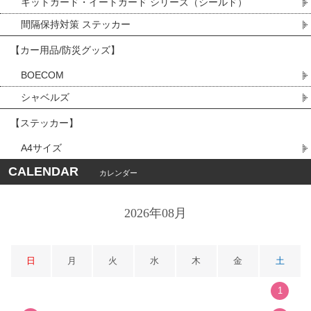
キットガード・イートガード シリーズ（シールド）
間隔保持対策 ステッカー
【カー用品/防災グッズ】
BOECOM
シャベルズ
【ステッカー】
A4サイズ
CALENDAR
カレンダー
2026年08月
日
月
火
水
木
金
土
1