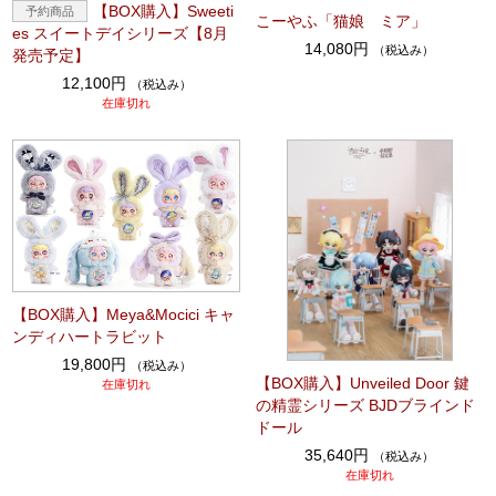
【BOX購入】Sweeti
こーやふ「猫娘 ミア」
es スイートデイシリーズ【8月
14,080円
（税込み）
発売予定】
12,100円
（税込み）
在庫切れ
【BOX購入】Meya&Mocici キャ
ンディハートラビット
19,800円
（税込み）
【BOX購入】Unveiled Door 鍵
在庫切れ
の精霊シリーズ BJDブラインド
ドール
35,640円
（税込み）
在庫切れ