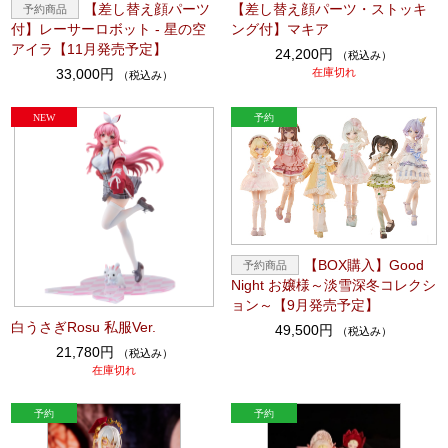
【差し替え顔パーツ
【差し替え顔パーツ・ストッキ
付】レーサーロボット - 星の空
ング付】マキア
アイラ【11月発売予定】
24,200円
（税込み）
33,000円
在庫切れ
（税込み）
【BOX購入】Good
Night お嬢様～淡雪深冬コレクシ
ョン～【9月発売予定】
白うさぎRosu 私服Ver.
49,500円
（税込み）
21,780円
（税込み）
在庫切れ