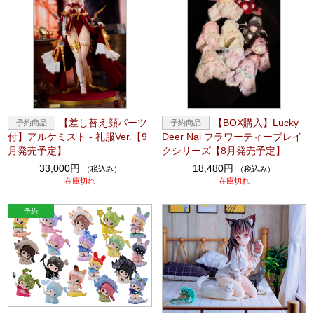
【差し替え顔パーツ
【BOX購入】Lucky
付】アルケミスト - 礼服Ver.【9
Deer Nai フラワーティーブレイ
月発売予定】
クシリーズ【8月発売予定】
33,000円
18,480円
（税込み）
（税込み）
在庫切れ
在庫切れ