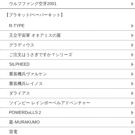
ウルフファング空牙2001
【プラキット/ペーパーキット】
R-TYPE
王立宇宙軍 オネアミスの翼
グラディウス
ご注文はうさぎですか？シリーズ
SILPHEED
重装機兵ヴァルケン
重装機兵レイノス
ダライアス
ツインビー レインボーベルアドベンチャー
POWERDoLLS２
叢-MURAKUMO
雷電