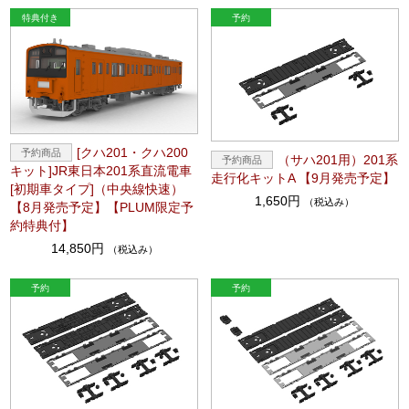
[クハ201・クハ200
（サハ201用）201系
キット]JR東日本201系直流電車
走行化キットA 【9月発売予定】
[初期車タイプ]（中央線快速）
1,650円
（税込み）
【8月発売予定】【PLUM限定予
約特典付】
14,850円
（税込み）