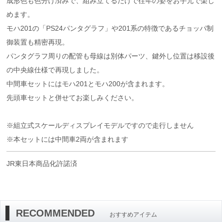
成形色も色分け済みで、組み立てるだけで往年の姿をお手元で楽し
めます。
モハ201の「PS24パンタグラフ」や201系の特徴であるチョッパ制
御装置も精密再現。
パンタグラフ周りの配管も母線は別体パーツ、鍵外し位置は移設後
の中央線仕様で再現しました。
中間車セットにはモハ201とモハ200が含まれます。
先頭車セットと併せてお楽しみください。
※組立式スケールディスプレイモデルですので走行しません
※本セットには中間車2両が含まれます
JR東日本商品化許諾済
RECOMMENDED
おすすめアイテム