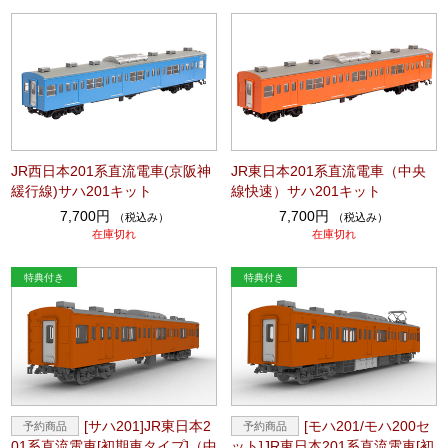
JR西日本201系直流電車(京阪神
JR東日本201系直流電車（中央
緩行線)サハ201キット
線快速）サハ201キット
7,700円
7,700円
（税込み）
（税込み）
在庫切れ
在庫切れ
[サハ201]JR東日本2
[モハ201/モハ200セ
01系直流電車[初期車タイプ]（中
ット]JR東日本201系直流電車[初