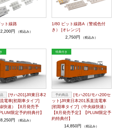
 ピット線路
1/80 ピット線路A（警戒色付
き） [オレンジ]
2,200円
（税込み）
2,750円
（税込み）
[サハ201]JR東日本2
[モハ201/モハ200セ
直流電車[初期車タイプ]
ット]JR東日本201系直流電車
線快速）【8月発売予
[初期車タイプ]（中央線快速）
PLUM限定予約特典付】
【8月発売予定】【PLUM限定予
約特典付】
8,250円
（税込み）
14,850円
（税込み）