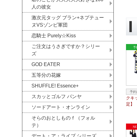
人の彼女
激次元タッグ ブラン+ネプテュー
ヌVSゾンビ軍団
恋騎士 Purely☆Kiss
ご注文はうさぎですか？シリー
ズ
GOD EATER
五等分の花嫁
SHUFFLE! Essence+
スカッとゴルフ パンヤ
クキ
定】
ソードアート・オンライン
そらのおとしものｆ（フォル
テ）
デート・ア・ライブ シリーズ