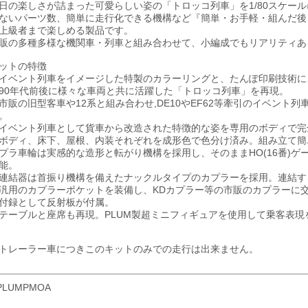
日の楽しさが詰まった可愛らしい姿の「トロッコ列車」を1/80スケー
ないパーツ数、簡単に走行化できる機構など『簡単・お手軽・組んだ後
上級者まで楽しめる製品です。
販の多種多様な機関車・列車と組み合わせて、小編成でもリアリティあ
ットの特徴
イベント列車をイメージした特製のカラーリングと、たんぽ印刷技術に
90年代前後に様々な車両と共に活躍した「トロッコ列車」を再現。
市販の旧型客車や12系と組み合わせ,DE10やEF62等牽引のイベント
。
イベント列車として貨車から改造された特徴的な姿を専用のボディで完
ボディ、床下、屋根、内装それぞれを成形色で色分け済み。組み立て簡単
プラ車輪は実感的な造形と転がり機構を採用し、そのままHO(16番)
能。
連結器は首振り機構を備えたナックルタイプのカプラーを採用。連結す
汎用のカプラーポケットを装備し、KDカプラー等の市販のカプラーに
付録として反射板が付属。
テーブルと座席も再現。PLUM製超ミニフィギュアを使用して乗客表現
トレーラー車につきこのキットのみでの走行は出来ません。
PLUMPMOA