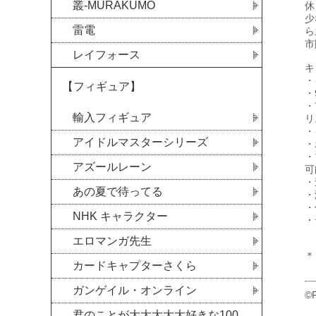
叢-MURAKUMO
休
少
雷電
ら
市
レイフォース
キ
・
【フィギュア】
・
・
輸入フィギュア
リ
・
アイドルマスターシリーズ
・
・
アズールレーン
可
・
あの夏で待ってる
・
・
NHK キャラクター
・
エロマンガ先生
＊
カードキャプターさくら
ガンゲイル・オンライン
©
君のことが大大大大大好きな100