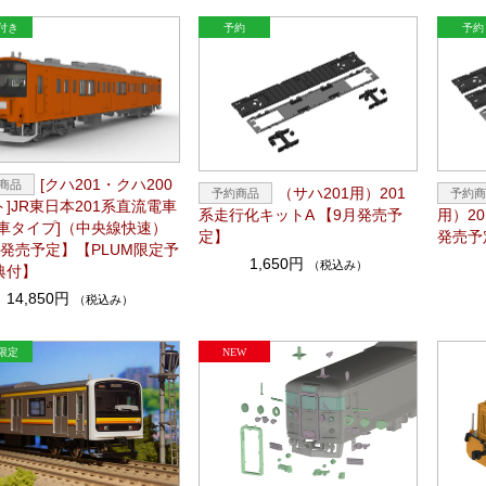
[クハ201・クハ200
（サハ201用）201
]JR東日本201系直流電車
系走行化キットA 【9月発売予
用）2
期車タイプ]（中央線快速）
定】
発売予
月発売予定】【PLUM限定予
1,650円
（税込み）
典付】
14,850円
（税込み）