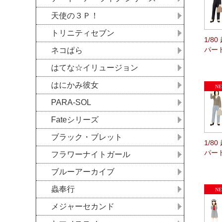
天使の３Ｐ！
トリニティセブン
1/8
パー
ネコぱら
はてな☆イリュージョン
はにかみ彼女
PARA-SOL
Fateシリーズ
ブラック・ブレット
1/8
パー
フラワーナイトガール
ブルーアーカイブ
蟲奉行
メジャーセカンド