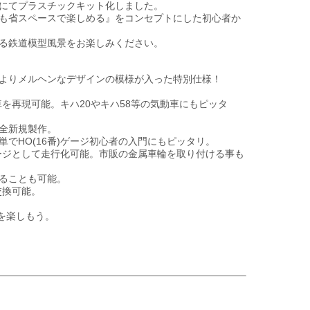
ルにてプラスチックキット化しました。
も省スペースで楽しめる』をコンセプトにした初心者か
る鉄道模型風景をお楽しみください。
よりメルヘンなデザインの模様が入った特別仕様！
列車を再現可能。キハ20やキハ58等の気動車にもピッタ
全新規製作。
でHO(16番)ゲージ初心者の入門にもピッタリ。
ゲージとして走行化可能。市販の金属車輪を取り付ける事も
ることも可能。
交換可能。
を楽しもう。