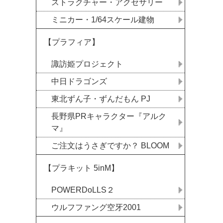
ストラクチャー・アクセサリー
ミニカー・1/64スケール建物
【プラフィア】
諏訪姫プロジェクト
中日ドラゴンズ
東北ずん子・ずんだもん PJ
長野県PRキャラクター『アルク
マ』
ご注文はうさぎですか？ BLOOM
【プラキット 5inM】
POWERDoLLS２
ウルフファング空牙2001