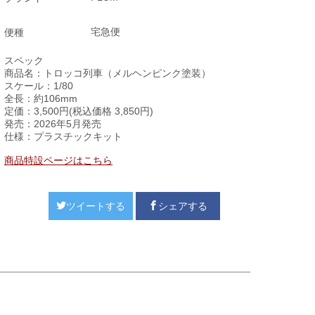
宅急便
便種
スペック
商品名：トロッコ列車（メルヘンピンク塗装）
スケール：1/80
全長：約106mm
定価：3,500円(税込価格 3,850円)
発売：2026年5月発売
仕様：プラスチックキット
商品特設ページはこちら
ツイートする
シェアする