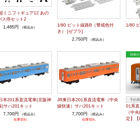
0 超ミニフィギュア12 あの
バス停セット2
1/80 ピット線路B（警戒色付
1/80
1,485円
（税込み）
き） [ゼブラ]
2,750円
（税込み）
日本201系直流電車(京阪神
JR東日本201系直流電車（中央
)サハ201キット
線快速）サハ201キット
01系
（中央
7,700円
7,700円
（税込み）
（税込み）
定】【
在庫切れ
在庫切れ