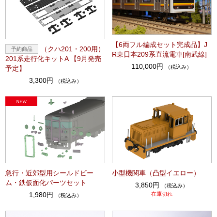
【6両フル編成セット完成品】J
（クハ201・200用）
R東日本209系直流電車[南武線]
201系走行化キットA 【9月発売
110,000円
（税込み）
予定】
3,300円
（税込み）
急行・近郊型用シールドビー
小型機関車（凸型イエロー）
ム・鉄仮面化パーツセット
3,850円
（税込み）
1,980円
在庫切れ
（税込み）