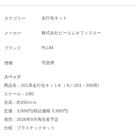
走行化キット
カテゴリー
株式会社ピーエムオフィスエー
メーカー
PLUM
ブランド
宅急便
便種
スペック
商品名：201系走行化キットA （モハ201・200用）
スケール：1/80
全高：約250ｍｍ
定価：3,000円(税込価格 3,300円)
発売：2026年9月再生産予定
仕様：プラスチックキット