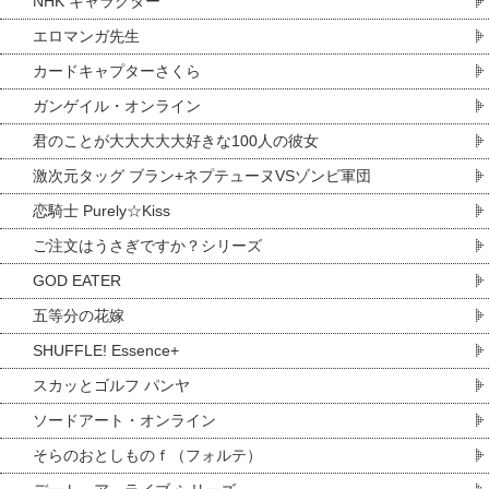
NHK キャラクター
エロマンガ先生
カードキャプターさくら
ガンゲイル・オンライン
君のことが大大大大大好きな100人の彼女
激次元タッグ ブラン+ネプテューヌVSゾンビ軍団
恋騎士 Purely☆Kiss
ご注文はうさぎですか？シリーズ
GOD EATER
五等分の花嫁
SHUFFLE! Essence+
スカッとゴルフ パンヤ
ソードアート・オンライン
そらのおとしものｆ（フォルテ）