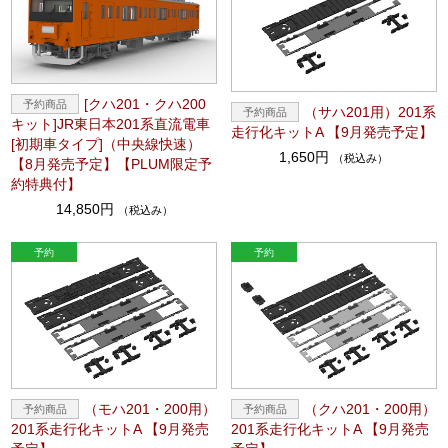
[クハ201・クハ200
（サハ201用）201系
キット]JR東日本201系直流電車
走行化キットA 【9月発売予定】
[初期車タイプ]（中央線快速）
1,650円
（税込み）
【8月発売予定】【PLUM限定予
約特典付】
14,850円
（税込み）
（モハ201・200用）
（クハ201・200用）
201系走行化キットA 【9月発売
201系走行化キットA 【9月発売