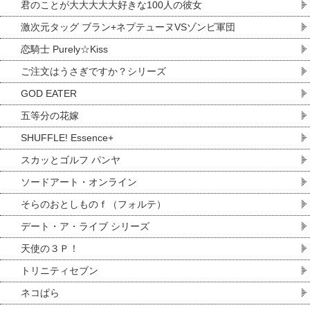
君のことが大大大大大好きな100人の彼女
激次元タッグ ブラン+ネプテューヌVSゾンビ軍団
恋騎士 Purely☆Kiss
ご注文はうさぎですか？シリーズ
GOD EATER
五等分の花嫁
SHUFFLE! Essence+
スカッとゴルフ パンヤ
ソードアート・オンライン
そらのおとしものｆ（フォルテ）
デート・ア・ライブ シリーズ
天使の３Ｐ！
トリニティセブン
ネコぱら