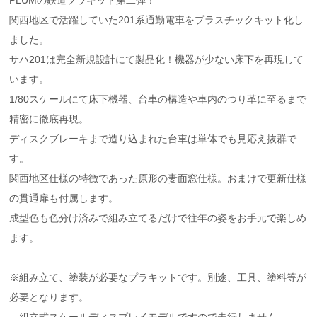
関西地区で活躍していた201系通勤電車をプラスチックキット化し
ました。
サハ201は完全新規設計にて製品化！機器が少ない床下を再現して
います。
1/80スケールにて床下機器、台車の構造や車内のつり革に至るまで
精密に徹底再現。
ディスクブレーキまで造り込まれた台車は単体でも見応え抜群で
す。
関西地区仕様の特徴であった原形の妻面窓仕様。おまけで更新仕様
の貫通扉も付属します。
成型色も色分け済みで組み立てるだけで往年の姿をお手元で楽しめ
ます。
※組み立て、塗装が必要なプラキットです。別途、工具、塗料等が
必要となります。
組立式スケールディスプレイモデルですので走行しません。