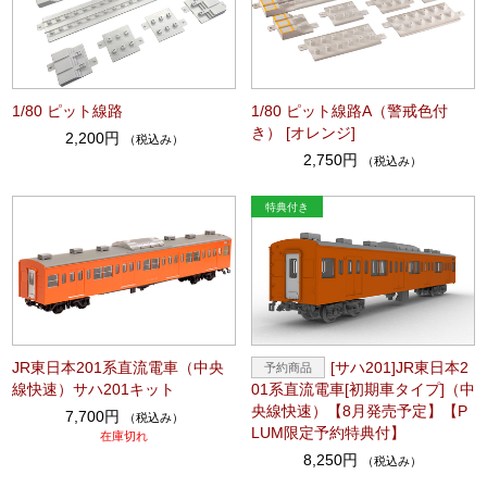
1/80 ピット線路
1/80 ピット線路A（警戒色付
き） [オレンジ]
2,200円
（税込み）
2,750円
（税込み）
JR東日本201系直流電車（中央
[サハ201]JR東日本2
線快速）サハ201キット
01系直流電車[初期車タイプ]（中
央線快速）【8月発売予定】【P
7,700円
（税込み）
LUM限定予約特典付】
在庫切れ
8,250円
（税込み）