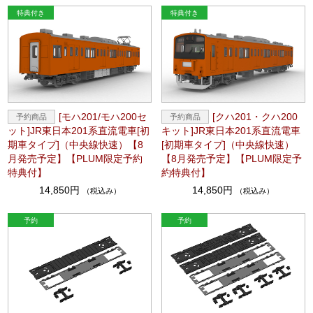
[モハ201/モハ200セ
[クハ201・クハ200
ット]JR東日本201系直流電車[初
キット]JR東日本201系直流電車
期車タイプ]（中央線快速）【8
[初期車タイプ]（中央線快速）
月発売予定】【PLUM限定予約
【8月発売予定】【PLUM限定予
特典付】
約特典付】
14,850円
14,850円
（税込み）
（税込み）