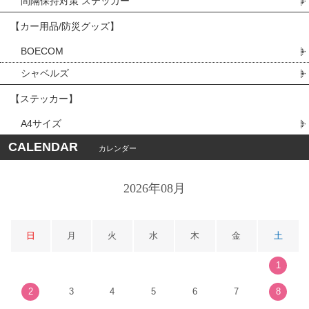
間隔保持対策 ステッカー
【カー用品/防災グッズ】
BOECOM
シャベルズ
【ステッカー】
A4サイズ
CALENDAR
カレンダー
2026年08月
日
月
火
水
木
金
土
1
2
3
4
5
6
7
8