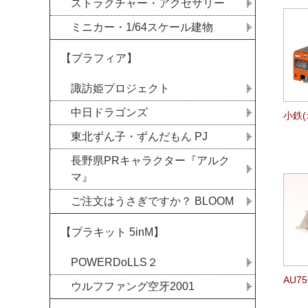
ストラクチャー・アクセサリー
ミニカー・1/64スケール建物
【プラフィア】
諏訪姫プロジェクト
中日ドラゴンズ
小鉄(
東北ずん子・ずんだもん PJ
長野県PRキャラクター『アルク
マ』
ご注文はうさぎですか？ BLOOM
【プラキット 5inM】
POWERDoLLS２
AU7
ウルフファング空牙2001