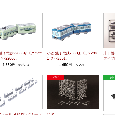
銚子電鉄22000形〔クハ22
小鉄 銚子電鉄2000形〔デハ200
床下機
-デハ22008〕
1-クハ2501〕
タイプ
1,650円
1,650円
（税込み）
（税込み）
0スケール 新型ロングシート
足場