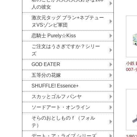
人の彼女
激次元タッグ ブラン+ネプテュー
ヌVSゾンビ軍団
恋騎士 Purely☆Kiss
ご注文はうさぎですか？シリー
ズ
小鉄 
GOD EATER
007
五等分の花嫁
SHUFFLE! Essence+
スカッとゴルフ パンヤ
ソードアート・オンライン
そらのおとしものｆ（フォル
テ）
デート・ア・ライブ シリーズ
1/8