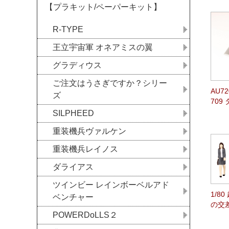
【プラキット/ペーパーキット】
R-TYPE
王立宇宙軍 オネアミスの翼
グラディウス
ご注文はうさぎですか？シリー
AU7
ズ
709
SILPHEED
重装機兵ヴァルケン
重装機兵レイノス
ダライアス
ツインビー レインボーベルアド
1/8
ベンチャー
の交
POWERDoLLS２