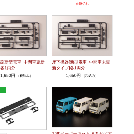
在庫切れ
器[新型電車_中間車更新
床下機器[新型電車_中間車未更
]各1両分
新タイプ]各1両分
1,650円
1,650円
（税込み）
（税込み）
1/80ペーパーキット まちかどア