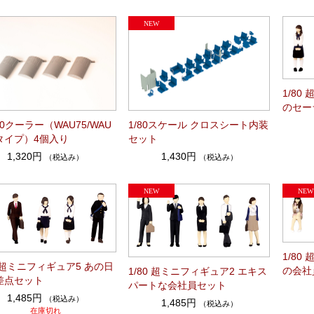
1/80
のセー
20クーラー（WAU75/WAU
1/80スケール クロスシート内装
 タイプ）4個入り
セット
1,320円
1,430円
（税込み）
（税込み）
1/80
0 超ミニフィギュア5 あの日
の会社
1/80 超ミニフィギュア2 エキス
差点セット
パートな会社員セット
1,485円
（税込み）
1,485円
（税込み）
在庫切れ